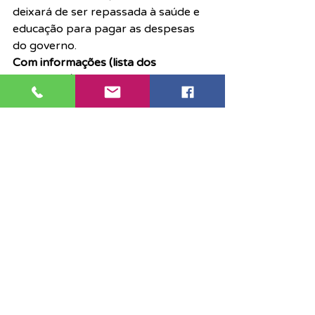
deixará de ser repassada à saúde e 
educação para pagar as despesas 
do governo.
Com informações (lista dos 
deputados) do site 
Congresso em 
Foco 
Destaque
Funcionalismo
Judiciário
Posts recentes
Ver tudo