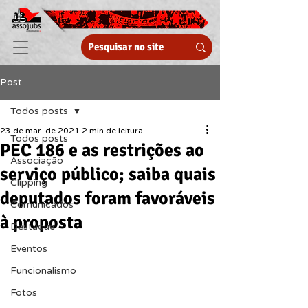
Post
Todos posts
23 de mar. de 2021
2 min de leitura
Todos posts
PEC 186 e as restrições ao
Associação
serviço público; saiba quais
Clipping
deputados foram favoráveis
Comunicados
à proposta
Destaque
Eventos
Funcionalismo
Fotos