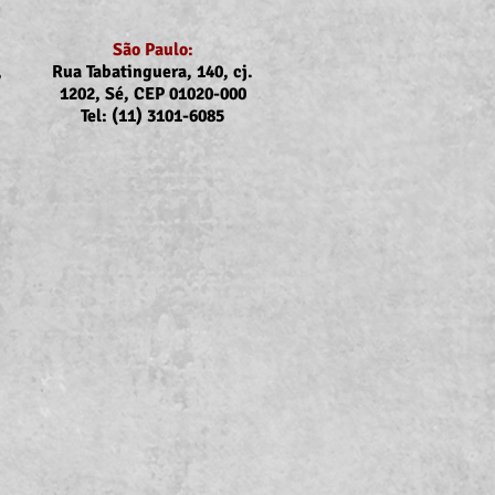
São Paulo:
,
Rua Tabatinguera, 140, cj.
1202, Sé, CEP 01020-000
Tel: (11) 3101-6085
nicado Assojubs:
uste Unimed Odonto em
to (2026)