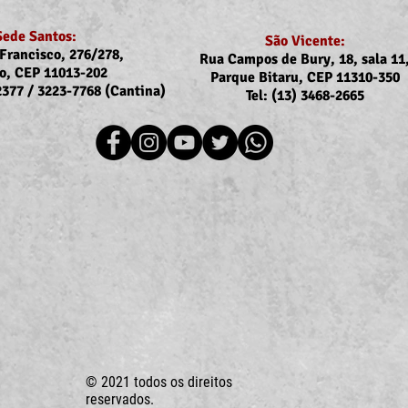
Sede Santos:
São Vicente:
Francisco, 276/278,
Rua Campos de Bury, 18, sala 11
o, CEP 11013-202
Parque Bitaru, CEP 11310-350
-2377 / 3223-7768 (Cantina)
Tel: (13) 3468-2665
Recomposição do auxílio-
Comu
saúde: Implementação dos
Reaj
novos valores entra na folha
agos
de julho (pagamento em
agosto)
© 2021 todos os direitos
reservados.