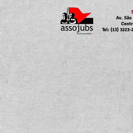
Av. São 
Centr
Tel: (13) 3223
Portaria Nº 10.855/2026
sobre a atualização da
concessão do auxílio-saúde
para servidores/as ativos/as e
inativos/as