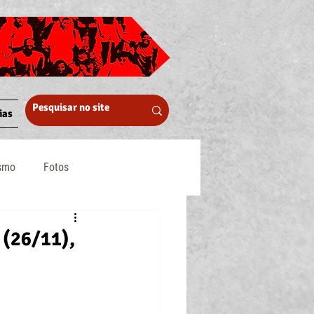
ias
ismo
Fotos
Midia
(26/11),