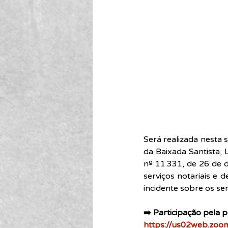
Será realizada nesta s
da Baixada Santista, L
nº 11.331, de 26 de 
serviços notariais e 
incidente sobre os se
➡️ Participação pela 
https://us02web.z