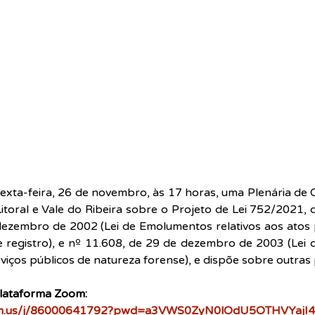
exta-feira, 26 de novembro, às 17 horas, uma Plenária de Ofi
itoral e Vale do Ribeira sobre o Projeto de Lei 752/2021, qu
dezembro de 2002 (Lei de Emolumentos relativos aos atos p
de registro), e nº 11.608, de 29 de dezembro de 2003 (Lei da
rviços públicos de natureza forense), e dispõe sobre outras 
plataforma Zoom:
oom.us/j/86000641792?pwd=a3VWS0ZyN0lOdU5OTHVYajI4