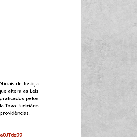
ciais de Justiça 
e altera as Leis 
raticados pelos 
 Taxa Judiciária 
providências.
a0JTdz09