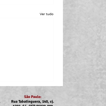
Ver tudo
São Paulo:
,
Rua Tabatinguera, 140, cj.