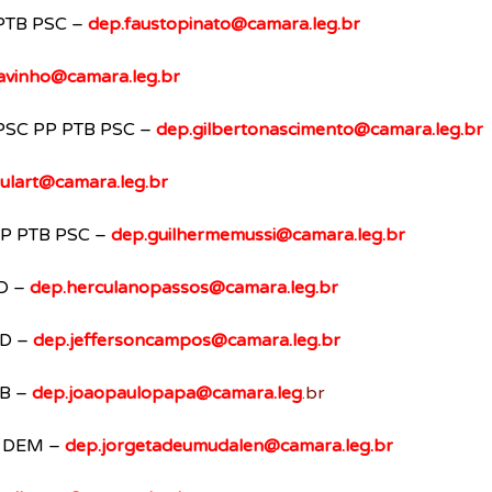
PTB PSC – 
dep.faustopinato@camara.leg.br
lavinho@camara.leg.br
 PSC PP PTB PSC – 
dep.gilbertonascimento@camara.leg.br
ulart@camara.leg.br
PP PTB PSC –
dep.guilhermemussi@camara.leg.br
D – 
dep.herculanopassos@camara.leg.br
D – 
dep.jeffersoncampos@camara.leg.br
B – 
dep.joaopaulopapa@camara.leg
.br
 DEM – 
dep.jorgetadeumudalen@camara.leg.br