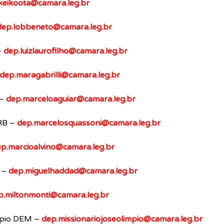
keikoota@camara.leg.br
dep.lobbeneto@camara.leg.br
 
dep.luizlaurofilho@camara.leg.br
dep.maragabrilli@camara.leg.br
– 
dep.marceloaguiar@camara.leg.br
RB – 
dep.marcelosquassoni@camara.leg.br
p.marcioalvino@camara.leg.br
– 
dep.miguelhaddad@camara.leg.br
p.miltonmonti@camara.leg.br
mpio DEM – 
dep.missionariojoseolimpio@camara.leg.br