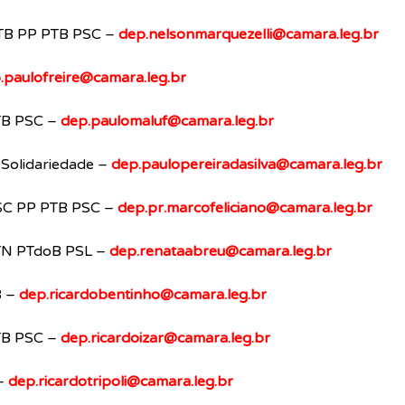
TB PP PTB PSC – 
dep.nelsonmarquezelli@camara.leg.br
.paulofreire@camara.leg.br
TB PSC – 
dep.paulomaluf@camara.leg.br
 Solidariedade – 
dep.paulopereiradasilva@camara.leg.br
PSC PP PTB PSC – 
dep.pr.marcofeliciano@camara.leg.br
N PTdoB PSL – 
dep.renataabreu@camara.leg.br
 – 
dep.ricardobentinho@camara.leg.br
TB PSC – 
dep.ricardoizar@camara.leg.br
–
dep.ricardotripoli@camara.leg.br