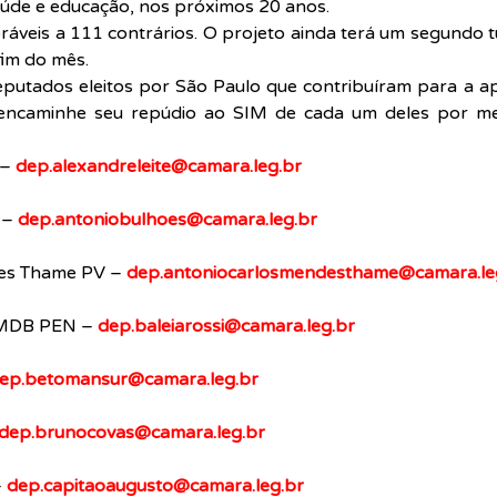
aúde e educação, nos próximos 20 anos.
áveis a 111 contrários. O projeto ainda terá um segundo t
fim do mês.
putados eleitos por São Paulo que contribuíram para a a
 encaminhe seu repúdio ao SIM de cada um deles por mei
– 
dep.alexandreleite@camara.leg.br
– 
dep.antoniobulhoes@camara.leg.br
es Thame PV – 
dep.antoniocarlosmendesthame@camara.le
PMDB PEN – 
dep.baleiarossi@camara.leg.br
ep.betomansur@camara.leg.br
dep.brunocovas@camara.leg.br
 
dep.capitaoaugusto@camara.leg.br