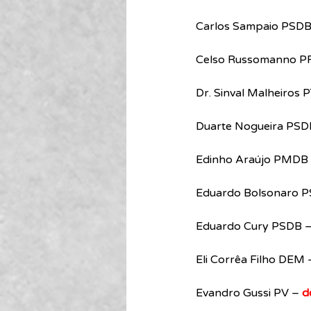
Carlos Sampaio PSDB
Celso Russomanno P
Dr. Sinval Malheiros
Duarte Nogueira PSD
Edinho Araújo PMDB
Eduardo Bolsonaro P
Eduardo Cury PSDB –
Eli Corrêa Filho DEM 
Evandro Gussi PV – 
d