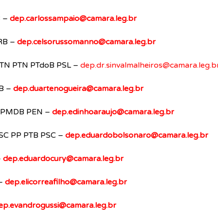
 – 
dep.carlossampaio@camara.leg.br
RB – 
dep.celsorussomanno@camara.leg.br
 PTN PTN PTdoB PSL – 
dep.dr.sinvalmalheiros@camara.leg.b
B – 
dep.duartenogueira@camara.leg.br
 PMDB PEN – 
dep.edinhoaraujo@camara.leg.br
SC PP PTB PSC – 
dep.eduardobolsonaro@camara.leg.br
 
dep.eduardocury@camara.leg.br
– 
dep.elicorreafilho@camara.leg.br
ep.evandrogussi@camara.leg.br