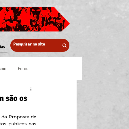
ias
ismo
Fotos
Midia
m são os
 da Proposta de 
os públicos nas 