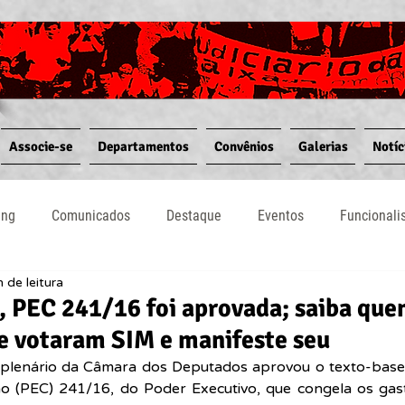
Associe-se
Departamentos
Convênios
Galerias
Notíc
ing
Comunicados
Destaque
Eventos
Funcional
 de leitura
Notícias
Convênios
Vídeos
Informativos
, PEC 241/16 foi aprovada; saiba que
e votaram SIM e manifeste seu
 plenário da Câmara dos Deputados aprovou o texto-base
o (PEC) 241/16, do Poder Executivo, que congela os gast