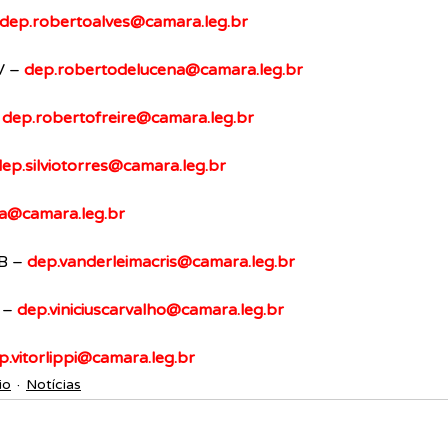
dep.robertoalves@camara.leg.br
 – 
dep.robertodelucena@camara.leg.br
 
dep.robertofreire@camara.leg.br
ep.silviotorres@camara.leg.br
ica@camara.leg.br
B – 
dep.vanderleimacris@camara.leg.br
 – 
dep.viniciuscarvalho@camara.leg.br
p.vitorlippi@camara.leg.br
io
Notícias