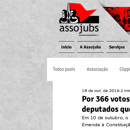
Início
A Assojubs
Serviços
Todos posts
Associação
Clipp
18 de out. de 2016
2 min
Jornal O Processo
Judiciário
Por 366 votos
deputados qu
Em 10 de outubro, o
Emenda à Constituiçã