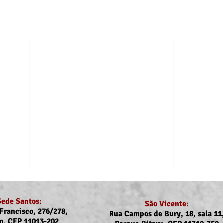
Sede Santos:
São Vicente:
Francisco, 276/278,
Rua Campos de Bury, 18, sala 11
o, CEP 11013-202