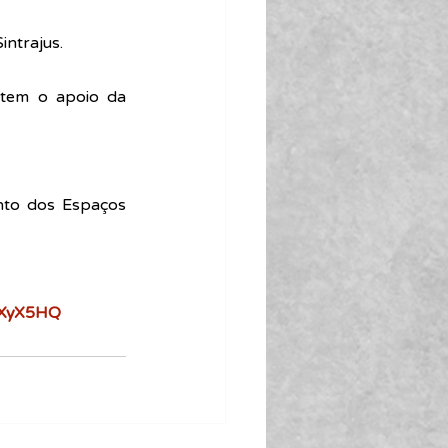
intrajus.
tem o apoio da 
to dos Espaços 
bXyX5HQ