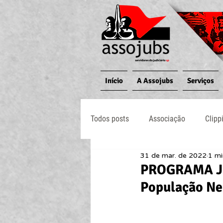
Início
A Assojubs
Serviços
Todos posts
Associação
Clipp
31 de mar. de 2022
1 mi
Jornal O Processo
Judiciário
PROGRAMA JU
População Neg