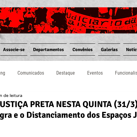
Associe-se
Departamentos
Convênios
Galerias
Notíc
ing
Comunicados
Destaque
Eventos
Funcional
n de leitura
Notícias
Convênios
Vídeos
Informativos
STIÇA PRETA NESTA QUINTA (31/3)
ra e o Distanciamento dos Espaços J