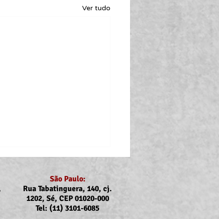
Ver tudo
São Paulo:
,
Rua Tabatinguera, 140, cj.
1202, Sé, CEP 01020-000
Tel: (11) 3101-6085