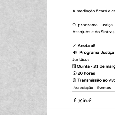
A mediação ficará a ca
O programa Justiça 
Assojubs e do Sintraju
📌 
Anota aí! 
🔊 
Programa Justiça
Jurídicos
🗓 Quinta - 31 de mar
🕣 
20 horas 
🔴 
Transmissão ao viv
Associação
Eventos