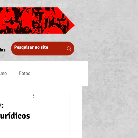
ias
ismo
Fotos
Midia
:
urídicos