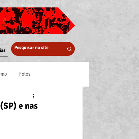
ias
ismo
Fotos
Midia
(SP) e nas