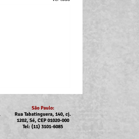
São Paulo:
,
Rua Tabatinguera, 140, cj.
1202, Sé, CEP 01020-000
Tel: (11) 3101-6085