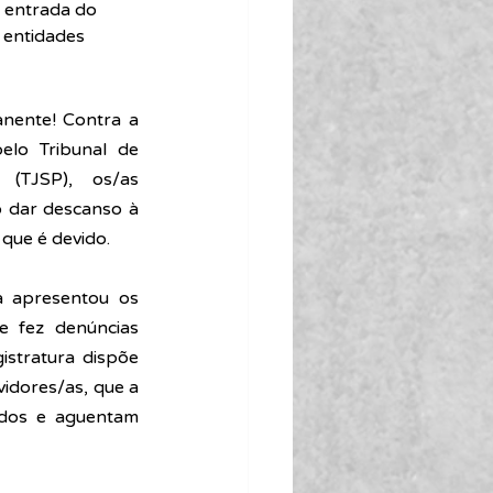
 entrada do 
 entidades 
nente! Contra a 
elo Tribunal de 
(TJSP), os/as 
 dar descanso à 
que é devido.
a apresentou os 
 fez denúncias 
stratura dispõe 
idores/as, que a 
ados e aguentam 