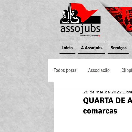
Início
A Assojubs
Serviços
Todos posts
Associação
Clipp
26 de mai. de 2022
1 mi
Jornal O Processo
Judiciário
QUARTA DE ATO
comarcas