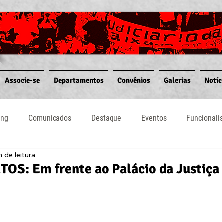
Associe-se
Departamentos
Convênios
Galerias
Notíc
ing
Comunicados
Destaque
Eventos
Funcional
n de leitura
Notícias
Convênios
Vídeos
Informativos
S: Em frente ao Palácio da Justiça 