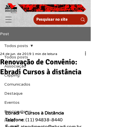
Post
Todos posts
24 de jun. de 2019
1 min de leitura
Todos posts
Renovação de Convênio:
Associação
Ebradi Cursos à distância
Clipping
Comunicados
Destaque
Eventos
Funcionalismo
Ebradi – Cursos à Distância
Telefone: 
(11) 94838-8440
Fotos
E-mail:
 atendimento@ebradi.com.br