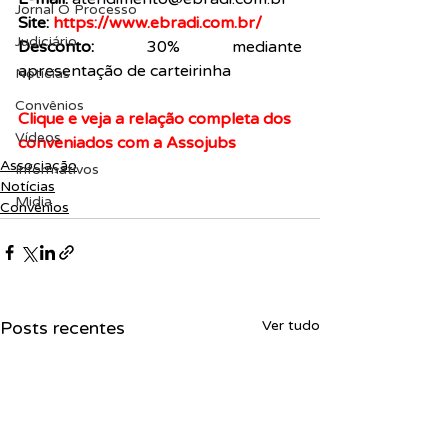
Jornal O Processo
Site: 
https://www.ebradi.com.br/  
Judiciário
Desconto: 
30% mediante 
apresentação de carteirinha
Notícias
Convênios
Clique e veja a relação completa dos 
Vídeos
conveniados com a Assojubs
Associação
Informativos
Notícias
Midia
Convênios
Posts recentes
Ver tudo