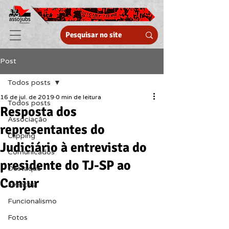
Post
Todos posts
16 de jul. de 2019
0 min de leitura
Todos posts
Resposta dos
Associação
representantes do
Clipping
Judiciário à entrevista do
Comunicados
presidente do TJ-SP ao
Destaque
Conjur
Eventos
Funcionalismo
Fotos