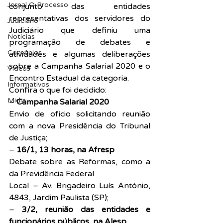
Jornal O Processo
conjunto das entidades 
representativas dos servidores do 
Judiciário
Judiciário que definiu uma 
Notícias
programação de debates e 
Convênios
atividades e algumas deliberações 
sobre a Campanha Salarial 2020 e o 
Vídeos
Encontro Estadual da categoria.
Informativos
Confira o que foi decidido:
Midia
– 
Campanha Salarial 2020
Envio de ofício solicitando reunião 
com a nova Presidência do Tribunal 
de Justiça;
– 
16/1, 13 horas, na Afresp
Debate sobre as Reformas, como a 
da Previdência Federal
Local – Av. Brigadeiro Luís António, 
4843, Jardim Paulista (SP);
– 
3/2, reunião das entidades e 
funcionários públicos, na Alesp