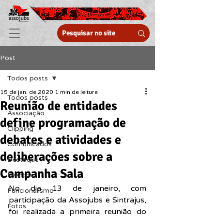
Post
Todos posts
15 de jan. de 2020
1 min de leitura
Todos posts
Reunião de entidades
Associação
define programação de
Clipping
debates e atividades e
Comunicados
deliberações sobre a
Destaque
Campanha Sala
Eventos
No dia 13 de janeiro, com 
Funcionalismo
participação da Assojubs e Sintrajus, 
Fotos
foi realizada a primeira reunião do 