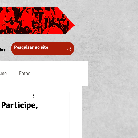
ias
ismo
Fotos
Midia
 Participe,