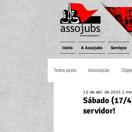
Início
A Assojubs
Serviços
Todos posts
Associação
Clipp
12 de abr. de 2021
1 min
Jornal O Processo
Judiciário
Sábado (17/4)
servidor!