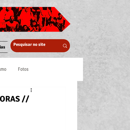
ias
ismo
Fotos
Midia
ORAS //