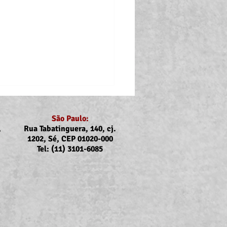
São Paulo:
,
Rua Tabatinguera, 140, cj.
1202, Sé, CEP 01020-000
Tel: (11) 3101-6085
nicado Assojubs:
uste Unimed Odonto em
to (2026)