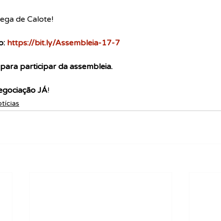
ega de Calote!
o: 
https://bit.ly/Assembleia-17-7
para participar da assembleia. 
Negociação JÁ
!
tícias