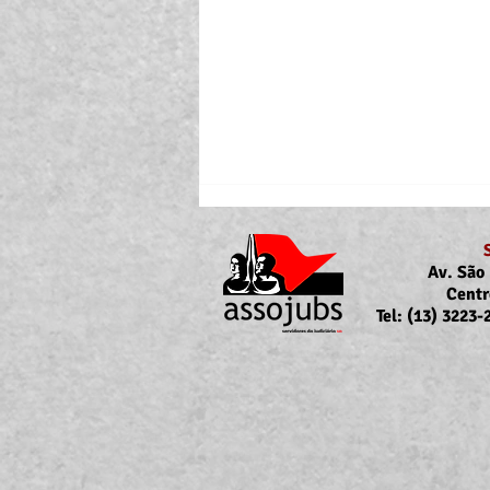
Av. São 
Centr
Tel: (13) 3223
Portaria Nº 10.855/2026
sobre a atualização da
concessão do auxílio-saúde
para servidores/as ativos/as e