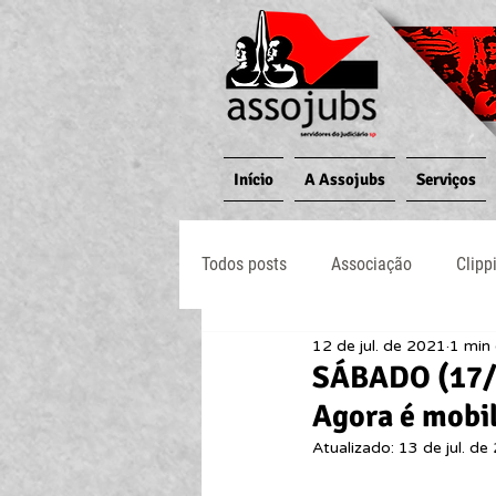
Início
A Assojubs
Serviços
Todos posts
Associação
Clipp
12 de jul. de 2021
1 min 
Jornal O Processo
Judiciário
SÁBADO (17/
Agora é mobil
Atualizado:
13 de jul. de