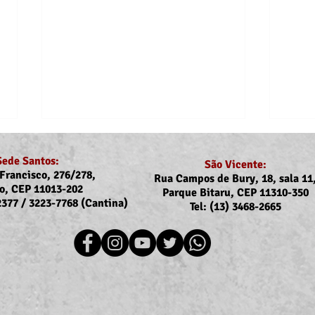
Sede Santos:
São Vicente:
Francisco, 276/278,
Rua Campos de Bury, 18, sala 11
o, CEP 11013-202
Parque Bitaru, CEP 11310-350
-2377 / 3223-7768 (Cantina)
Tel: (13) 3468-2665
Recomposição do auxílio-
Comu
saúde: Implementação dos
Reaj
novos valores entra na folha
agos
de julho (pagamento em