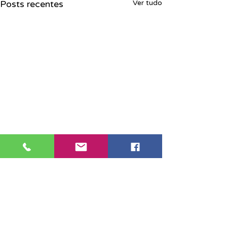
Posts recentes
Ver tudo
Sede Santos:
Av. São Francisco, 276/278,