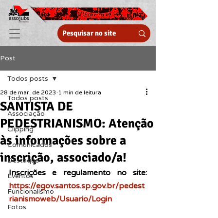
Post
Todos posts
28 de mar. de 2023
1 min de leitura
Todos posts
SANTISTA DE
Associação
PEDESTRIANISMO: Atenção
Clipping
às informações sobre a
Comunicados
inscrição, associado/a!
Destaque
Inscrições e regulamento no site: 
Eventos
https://egov.santos.sp.gov.br/pedest
Funcionalismo
rianismoweb/Usuario/Login
Fotos