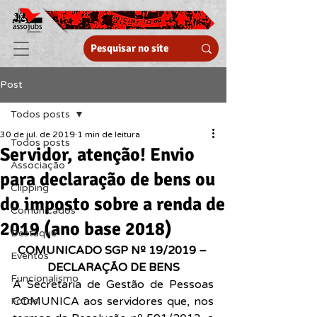
Post
Todos posts
30 de jul. de 2019
1 min de leitura
Todos posts
Servidor, atenção! Envio
Associação
para declaração de bens ou
Clipping
do imposto sobre a renda de
Comunicados
2019 (ano base 2018)
Destaque
COMUNICADO SGP Nº 19/2019 – 
Eventos
DECLARAÇÃO DE BENS
Funcionalismo
A Secretaria de Gestão de Pessoas 
COMUNICA aos servidores que, nos 
Fotos