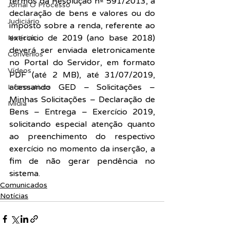
termos da Resolução nº 591/2013, a 
Jornal O Processo
declaração de bens e valores ou do 
Judiciário
imposto sobre a renda, referente ao 
exercício de 2019 (ano base 2018) 
Notícias
deverá ser enviada eletronicamente 
Convênios
no Portal do Servidor, em formato 
Vídeos
PDF (até 2 MB), até 31/07/2019, 
acessando GED – Solicitações – 
Informativos
Minhas Solicitações – Declaração de 
Midia
Bens – Entrega – Exercício 2019, 
solicitando especial atenção quanto 
ao preenchimento do respectivo 
exercício no momento da inserção, a 
fim de não gerar pendência no 
sistema.
Comunicados
Notícias