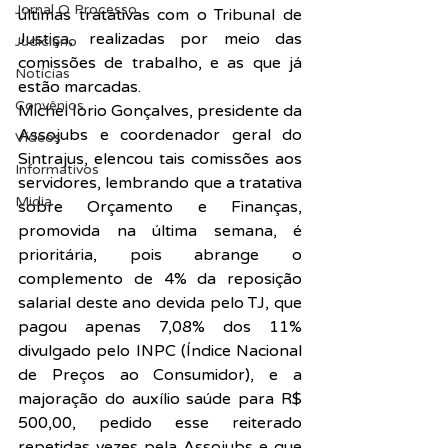
Jornal O Processo
últimas tratativas com o Tribunal de 
Justiça, realizadas por meio das 
Judiciário
comissões de trabalho, e as que já 
Notícias
estão marcadas.
Convênios
Michel Iorio Gonçalves, presidente da 
Assojubs e coordenador geral do 
Vídeos
Sintrajus, elencou tais comissões aos 
Informativos
servidores, lembrando que a tratativa 
Midia
sobre Orçamento e Finanças, 
promovida na última semana, é 
prioritária, pois abrange o 
complemento de 4% da reposição 
salarial deste ano devida pelo TJ, que 
pagou apenas 7,08% dos 11% 
divulgado pelo INPC (Índice Nacional 
de Preços ao Consumidor), e a 
majoração do auxílio saúde para R$ 
500,00, pedido esse reiterado 
repetidas vezes pela Assojubs e que 