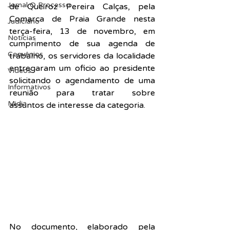
Jornal O Processo
de Queiroz Pereira Calças, pela 
Comarca de Praia Grande nesta 
Judiciário
terça-feira, 13 de novembro, em 
Notícias
cumprimento de sua agenda de 
Convênios
trabalho, os servidores da localidade 
entregaram um oficio ao presidente 
Vídeos
solicitando o agendamento de uma 
Informativos
reunião para tratar sobre 
Midia
assuntos de interesse da categoria.
No documento, elaborado pela 