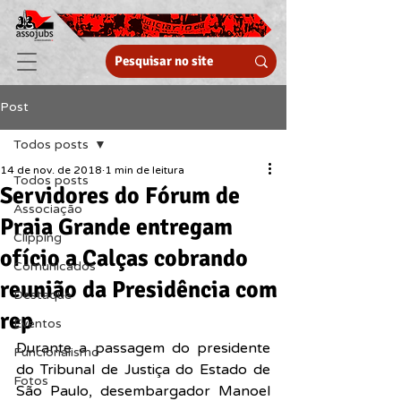
Post
Todos posts
14 de nov. de 2018
1 min de leitura
Todos posts
Servidores do Fórum de
Associação
Praia Grande entregam
Clipping
ofício a Calças cobrando
Comunicados
reunião da Presidência com
Destaque
rep
Eventos
Durante a passagem do presidente 
Funcionalismo
do Tribunal de Justiça do Estado de 
Fotos
São Paulo, desembargador Manoel 