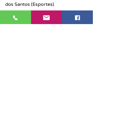
dos Santos (Esportes).
Funcionalismo
Judiciário
Notícias
Posts recentes
Ver tudo