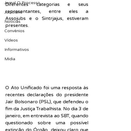
Jornal O Processo
Diferentes categorias e seus 
representantes, entre eles a 
Judiciário
Assojubs e o Sintrjajus, estiveram 
Notícias
presentes.
Convênios
Vídeos
Informativos
Midia
O Ato Unificado foi uma resposta às 
recentes declarações do presidente 
Jair Bolsonaro (PSL), que defendeu o 
fim da Justiça Trabalhista. No dia 3 de 
janeiro, em entrevista ao SBT, quando 
questionado sobre uma possível 
extinção do Órgão, deixou claro que 