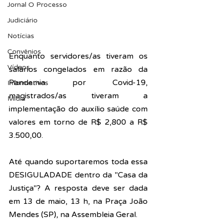
Jornal O Processo
Judiciário
Notícias
Convênios
Enquanto servidores/as tiveram os 
Vídeos
salários congelados em razão da 
Pandemia por Covid-19, 
Informativos
magistrados/as tiveram a 
Midia
implementação do auxílio saúde com 
valores em torno de R$ 2,800 a R$ 
3.500,00. 
Até quando suportaremos toda essa 
DESIGULADADE dentro da "Casa da 
Justiça"? A resposta deve ser dada 
em 13 de maio, 13 h, na Praça João 
Mendes (SP), na Assembleia Geral. 