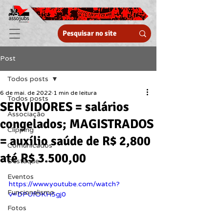
Post
Todos posts
6 de mai. de 2022
1 min de leitura
Todos posts
SERVIDORES = salários
Associação
congelados; MAGISTRADOS
Clipping
= auxílio saúde de R$ 2,800
Comunicados
até R$ 3.500,00
Destaque
Eventos
https://www.youtube.com/watch?
Funcionalismo
v=DPUfOKH5gj0
Fotos