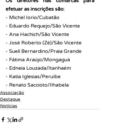
Os diretores nas comarcas para 
efetuar as inscrições são:
- Michel Iorio/Cubatão
- Eduardo Requejo/São Vicente
- Ana Hachich/São Vicente
- José Roberto (Zé)/São Vicente
- Sueli Bernardino/Praia Grande
- Fátima Araújo/Mongaguá
- Edneia Louzada/Itanhaém
- Katia Iglesias/Peruíbe
- Renato Saccioto/Ilhabela 
Associação
Destaque
Notícias