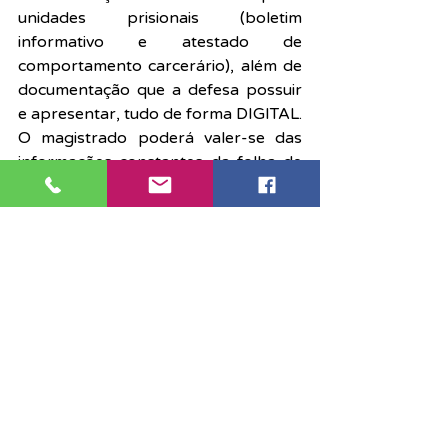
unidades prisionais (boletim 
informativo e atestado de 
comportamento carcerário), além de 
documentação que a defesa possuir 
e apresentar, tudo de forma DIGITAL. 
O magistrado poderá valer-se das 
informações constantes da folha de 
antecedentes extraída do próprio 
sistema SIVEC.
 Art. 6º.
 Este provimento entra em 
vigor na data de sua publicação, 
revogadas as disposições em 
contrário.
PUBLIQUE-SE. REGISTRE-SE. 
CUMPRA-SE.
São Paulo, 04 de março de 2021.
GERALDO FRANCISCO PINHEIRO 
FRANCO