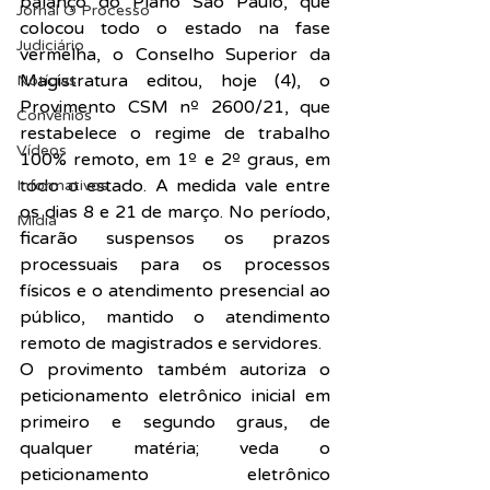
balanço do Plano São Paulo, que 
Jornal O Processo
colocou todo o estado na fase 
Judiciário
vermelha, o Conselho Superior da 
Magistratura editou, hoje (4), o 
Notícias
Provimento CSM nº 2600/21
, que 
Convênios
restabelece o regime de trabalho 
Vídeos
100% remoto, em 1º e 2º graus, em 
todo o estado. A medida vale entre 
Informativos
os dias 8 e 21 de março. No período, 
Midia
ficarão suspensos os prazos 
processuais para os processos 
físicos e o atendimento presencial ao 
público, mantido o atendimento 
remoto de magistrados e servidores.
O provimento também autoriza o 
peticionamento eletrônico inicial em 
primeiro e segundo graus, de 
qualquer matéria; veda o 
peticionamento eletrônico 