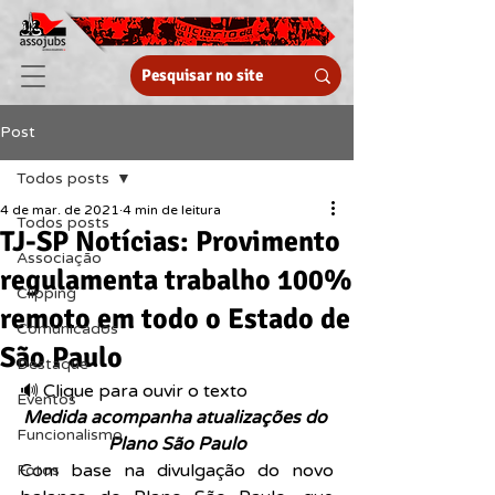
Post
Todos posts
4 de mar. de 2021
4 min de leitura
Todos posts
TJ-SP Notícias: Provimento
Associação
regulamenta trabalho 100%
Clipping
remoto em todo o Estado de
Comunicados
São Paulo
Destaque
🔊 Clique para ouvir o texto  
Eventos
Medida acompanha atualizações do 
Funcionalismo
Plano São Paulo
Com base na divulgação do novo 
Fotos