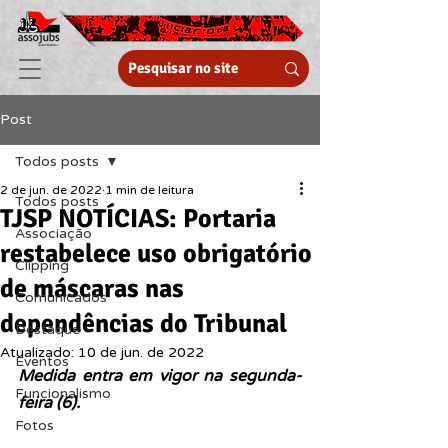
Post
Todos posts
2 de jun. de 2022
1 min de leitura
Todos posts
TJSP NOTÍCIAS: Portaria
Associação
restabelece uso obrigatório
Clipping
de máscaras nas
Comunicados
dependências do Tribunal
Destaque
Atualizado:
10 de jun. de 2022
Eventos
Medida entra em vigor na segunda-
Funcionalismo
feira (6).
Fotos