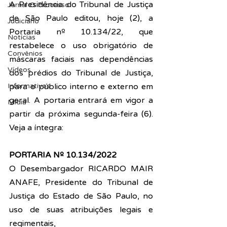
A Presidência do Tribunal de Justiça 
Jornal O Processo
de São Paulo editou, hoje (2), a 
Judiciário
Portaria nº 10.134/22
, que 
Notícias
restabelece o uso obrigatório de 
Convênios
máscaras faciais nas dependências 
Vídeos
dos prédios do Tribunal de Justiça, 
Informativos
para o público interno e externo em 
geral. A portaria entrará em vigor a 
Midia
partir da próxima segunda-feira (6). 
Veja a íntegra:
PORTARIA Nº 10.134/2022
O Desembargador RICARDO MAIR 
ANAFE, Presidente do Tribunal de 
Justiça do Estado de São Paulo, no 
uso de suas atribuições legais e 
regimentais,