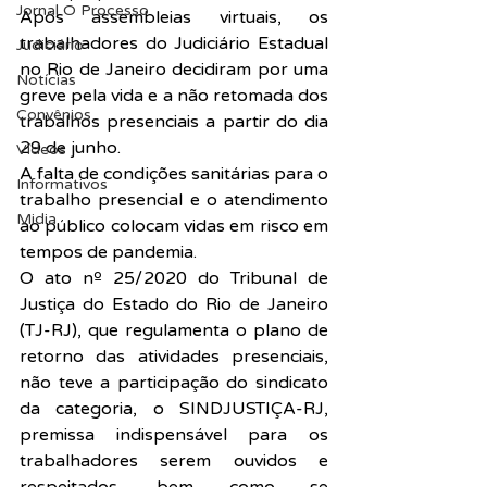
Jornal O Processo
Após assembleias virtuais, os 
trabalhadores do Judiciário Estadual 
Judiciário
no Rio de Janeiro decidiram por uma 
Notícias
greve pela vida e a não retomada dos 
Convênios
trabalhos presenciais a partir do dia 
29 de junho.
Vídeos
A falta de condições sanitárias para o 
Informativos
trabalho presencial e o atendimento 
Midia
ao público colocam vidas em risco em 
tempos de pandemia.
O ato nº 25/2020 do Tribunal de 
Justiça do Estado do Rio de Janeiro 
(TJ-RJ), que regulamenta o plano de 
retorno das atividades presenciais, 
não teve a participação do sindicato 
da categoria, o SINDJUSTIÇA-RJ, 
premissa indispensável para os 
trabalhadores serem ouvidos e 
respeitados, bem como se 