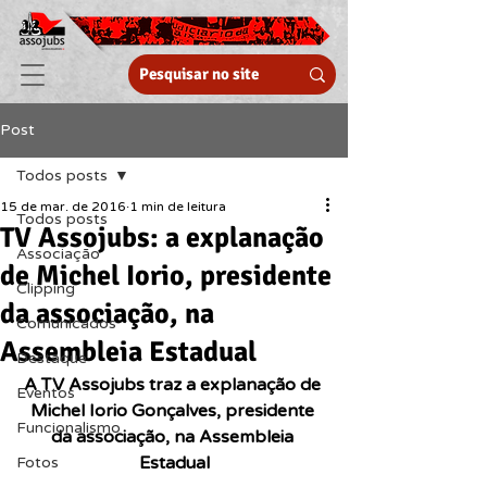
Post
Todos posts
15 de mar. de 2016
1 min de leitura
Todos posts
TV Assojubs: a explanação
Associação
de Michel Iorio, presidente
Clipping
da associação, na
Comunicados
Assembleia Estadual
Destaque
A TV Assojubs traz a explanação de 
Eventos
Michel Iorio Gonçalves, presidente 
Funcionalismo
da associação, na Assembleia 
Estadual
Fotos