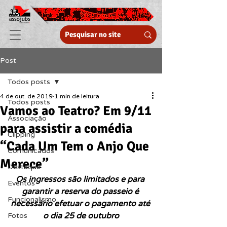
Post
Todos posts
4 de out. de 2019
1 min de leitura
Todos posts
Vamos ao Teatro? Em 9/11
Associação
para assistir a comédia
Clipping
“Cada Um Tem o Anjo Que
Comunicados
Merece”
Destaque
Os ingressos são limitados e para 
Eventos
garantir a reserva do passeio é 
Funcionalismo
necessário efetuar o pagamento até 
o dia 25 de outubro
Fotos