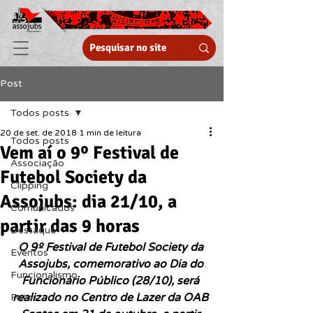
Post
Todos posts
20 de set. de 2018
1 min de leitura
Todos posts
Vem aí o 9º Festival de
Associação
Futebol Society da
Clipping
Assojubs: dia 21/10, a
Comunicados
partir das 9 horas
Destaque
O 9º Festival de Futebol Society da 
Eventos
Assojubs, comemorativo ao Dia do 
Funcionalismo
Funcionário Público (28/10), será 
realizado no Centro de Lazer da OAB 
Fotos