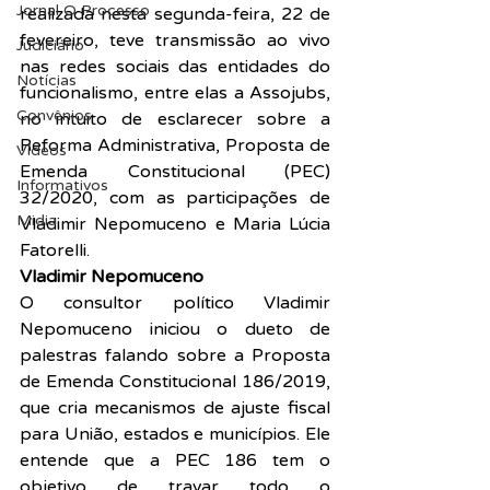
Jornal O Processo
realizada nesta segunda-feira, 22 de 
fevereiro, teve transmissão ao vivo 
Judiciário
nas redes sociais das entidades do 
Notícias
funcionalismo, entre elas a Assojubs, 
Convênios
no intuito de esclarecer sobre a 
Reforma Administrativa, Proposta de 
Vídeos
Emenda Constitucional (PEC) 
Informativos
32/2020, com as participações de 
Midia
Vladimir Nepomuceno e Maria Lúcia 
Fatorelli.
Vladimir Nepomuceno
O consultor político Vladimir 
Nepomuceno iniciou o dueto de 
palestras falando sobre a Proposta 
de Emenda Constitucional 186/2019, 
que cria mecanismos de ajuste fiscal 
para União, estados e municípios. Ele 
entende que a PEC 186 tem o 
objetivo de travar todo o 