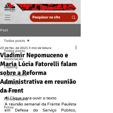
Post
Todos posts
23 de fev. de 2021
3 min de leitura
Todos posts
Vladimir Nepomuceno e
Associação
Maria Lúcia Fatorelli falam
Clipping
sobre a Reforma
Comunicados
Administrativa em reunião
Destaque
da Frent
Eventos
🔊 Clique para ouvir o texto  
Funcionalismo
A reunião semanal da Frente Paulista 
Fotos
em Defesa do Serviço Público, 