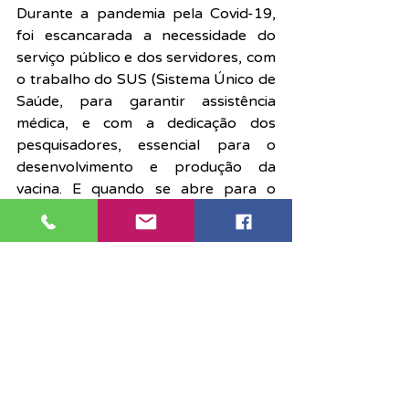
Durante a pandemia pela Covid-19, 
foi escancarada a necessidade do 
serviço público e dos servidores, com 
o trabalho do SUS (Sistema Único de 
Saúde, para garantir assistência 
médica, e com a dedicação dos 
pesquisadores, essencial para o 
desenvolvimento e produção da 
vacina. E quando se abre para o 
setor privado ser o carro chefe do 
setor público, exclui mais da metade 
da população brasileira: “Como as 
pessoas vão conseguir pagar por 
saúde e educação se tudo vai ser 
privatizado?”.
Calendário de mobilizações
Ao final da reunião, o calendário de 
mobilizações foi reapresentado:
– 15 de março, segunda-feira, 