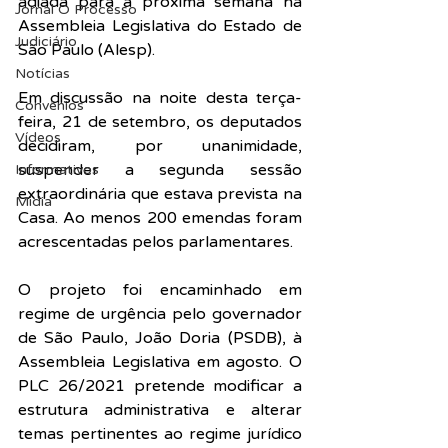
adiada para a próxima semana na 
Jornal O Processo
Assembleia Legislativa do Estado de 
Judiciário
São Paulo (Alesp).
Notícias
Em discussão na noite desta terça-
Convênios
feira, 21 de setembro, os deputados 
Vídeos
decidiram, por unanimidade, 
suspender a segunda sessão 
Informativos
extraordinária que estava prevista na 
Midia
Casa. Ao menos 200 emendas foram 
acrescentadas pelos parlamentares.
O projeto foi encaminhado em 
regime de urgência pelo governador 
de São Paulo, João Doria (PSDB), à 
Assembleia Legislativa em agosto. O 
PLC 26/2021 pretende modificar
 a 
estrutura administrativa e alterar 
temas pertinentes ao regime jurídico 