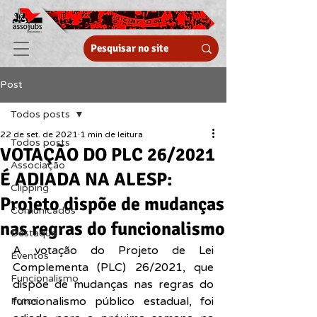
Post
Todos posts
22 de set. de 2021
1 min de leitura
Todos posts
VOTAÇÃO DO PLC 26/2021
Associação
É ADIADA NA ALESP:
Clipping
Projeto dispõe de mudanças
Comunicados
nas regras do funcionalismo
Destaque
A votação do Projeto de Lei 
Eventos
Complementa (PLC) 26/2021, que 
Funcionalismo
dispõe de mudanças nas regras do 
funcionalismo público estadual, foi 
Fotos