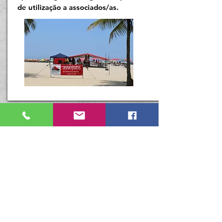
de utilização a associados/as.
Sede Santos:
Av. São Francisco, 276/278,
Centro, CEP
11013-202
Tel: (13) 3223-2377 / 3223-7768
(Cantina)