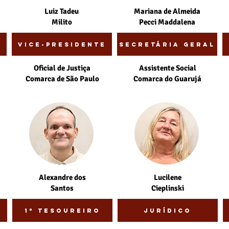
Luiz Tadeu
Mariana de Almeida
Milito
Pecci Maddalena
Vice-presidente
Secretária Geral
Oficial de Justiça
Assistente Social
Comarca de São Paulo
Comarca do Guarujá
Alexandre dos
Lucilene
Santos
Cieplinski
1º Tesoureiro
Jurídico