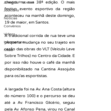
chegou na sua 38ª edição. O mais 
Jornal O Processo
festivo evento esportivo da região 
Judiciário
aconteceu na manhã deste domingo, 
Notícias
19 de maior, em Santos.
Convênios
Vídeos
A tradicional corrida de rua teve uma 
Informativos
pequena mudança no seu trajeto em 
razão das obras do VLT (Veículo Leve 
Midia
Sobre Trilhos) no Centro da Cidade. E 
por isso não houve o café da manhã 
disponibilizado na Cantina Assojubs 
para os/as esportistas.
A largada foi na Av. Ana Costa (altura 
do número 100) e o percurso se deu 
até a Av. Francisco Glicério, seguiu 
pela Av. Afonso Pena, virou no Canal 