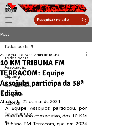
Post
Todos posts
20 de mai. de 2024
2 min de leitura
Todos posts
10 KM TRIBUNA FM
Associação
TERRACOM: Equipe
Clipping
Assojubs participa da 38ª
Comunicados
Edição
Destaque
Atualizado:
21 de mai. de 2024
Eventos
A Equipe Assojubs participou, por 
Funcionalismo
mais um ano consecutivo, dos 10 KM 
Fotos
Tribuna FM Terracom, que em 2024 