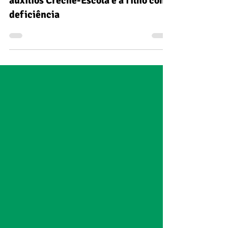
Dejesp: Atualização do valor dos
auxílios Creche-Escola e a filho com
deficiência