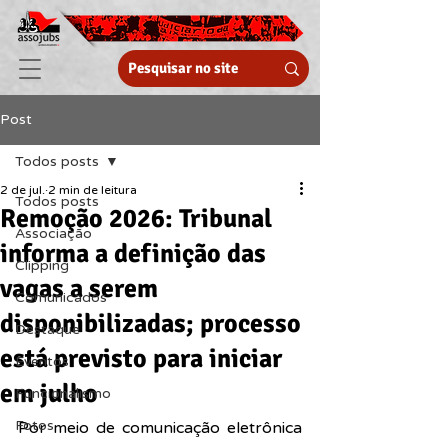
Post
Todos posts
2 de jul.
2 min de leitura
Todos posts
Remoção 2026: Tribunal
Associação
informa a definição das
Clipping
vagas a serem
Comunicados
disponibilizadas; processo
Destaque
está previsto para iniciar
Eventos
em julho
Funcionalismo
Fotos
Por meio de comunicação eletrônica 