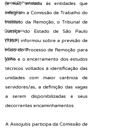
Jornal O Processo
(e-mail) enviada às entidades que 
Judiciário
integram a Comissão de Trabalho do 
Notícias
instituto da Remoção, o Tribunal de 
Convênios
Justiça do Estado de São Paulo 
Vídeos
(TJSP) informou sobre a previsão de 
Informativos
início do Processo de Remoção para 
Midia
julho e o encerramento dos estudos 
técnicos voltados à identificação das 
unidades com maior carência de 
servidores/as, a definição das vagas 
a serem disponibilizadas e seus 
decorrentes encaminhamentos.
A Assojubs participa da Comissão de 