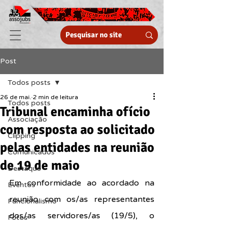
Post
Todos posts
26 de mai.
2 min de leitura
Todos posts
Tribunal encaminha ofício
Associação
com resposta ao solicitado
Clipping
pelas entidades na reunião
Comunicados
de 19 de maio
Destaque
Em conformidade ao acordado na 
Eventos
reunião com os/as representantes 
Funcionalismo
dos/as servidores/as (19/5), o 
Fotos