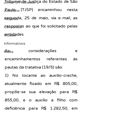
Tribunal de Justiça do Estado de São 
Jornal O Processo
Paulo (TJSP) encaminhou nesta 
Judiciário
segunda, 25 de maio, via e-mail, as 
Notícias
respostas ao que foi solicitado pelas 
Convênios
entidades.
Vídeos
Informativos
As considerações e 
Midia
encaminhamentos referentes às 
pautas da tratativa (19/5) são:
1) No tocante ao auxílio-creche, 
atualmente fixado em R$ 805,00, 
propõe-se sua elevação para R$ 
855,00, e o auxílio a filho com 
deficiência para R$ 1.282,50, em 