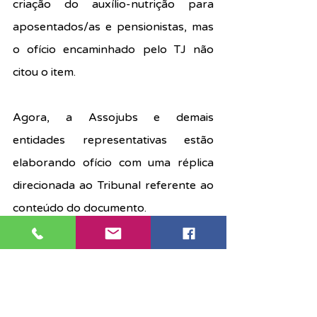
criação do auxílio-nutrição para 
aposentados/as e pensionistas, mas 
o ofício encaminhado pelo TJ não 
citou o item.
Agora, a Assojubs e demais 
entidades representativas estão 
elaborando ofício com uma réplica 
direcionada ao Tribunal referente ao 
conteúdo do documento.
E em 10 de junho haverá Assembleia 
Geral virtual para deliberar sobre as 
contrapropostas enviadas pelo 