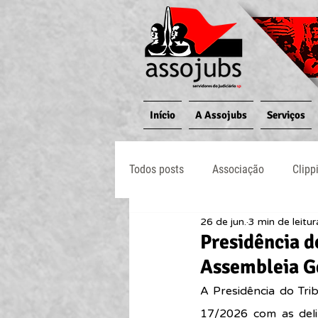
Início
A Assojubs
Serviços
Todos posts
Associação
Clipp
26 de jun.
3 min de leitur
Jornal O Processo
Judiciário
Presidência d
Assembleia Ge
A Presidência do Tri
17/2026
 com as 
del