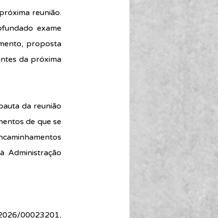
róxima reunião. 
ofundado exame 
mento, proposta 
ntes da próxima 
auta da reunião 
entos de que se 
encaminhamentos 
 à Administração 
 2026/00023201, 