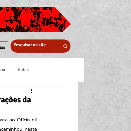
ias
ismo
Fotos
Midia
rações da
osta ao 
Ofício nº 
ncaminhou nesta 