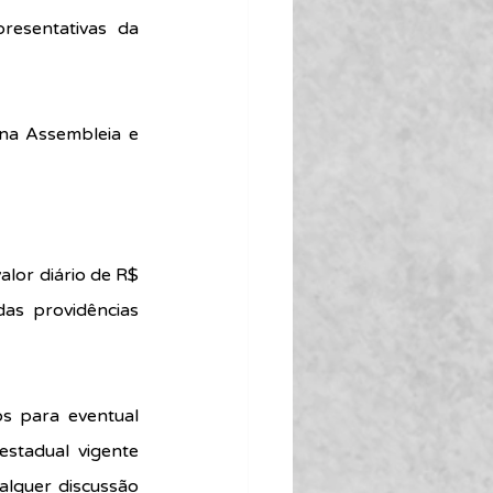
esentativas da 
na Assembleia e 
lor diário de R$ 
s providências 
s para eventual 
tadual vigente 
lquer discussão 