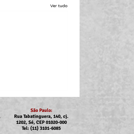
Ver tudo
São Paulo:
,
Rua Tabatinguera, 140, cj.
1202, Sé, CEP 01020-000
Tel: (11) 3101-6085