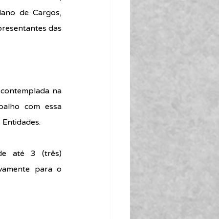
lano de Cargos, 
epresentantes das 
 contemplada na 
balho com essa 
 Entidades.
e até 3 (três) 
ivamente para o 