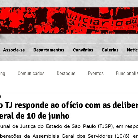
Associe-se
Departamentos
Convênios
Galerias
Notíc
ing
Comunicados
Destaque
Eventos
Funcional
a
Notícias
Convênios
Vídeos
Informativos
o TJ responde ao ofício com as delibe
ral de 10 de junho
bunal de Justiça do Estado de São Paulo (TJSP), em resp
iberações da Assembleia Geral dos Servidores (10/6), 
e