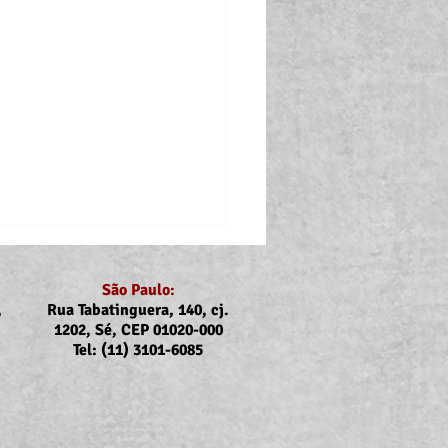
São Paulo:
,
Rua Tabatinguera, 140, cj.
1202, Sé, CEP 01020-000
Tel: (11) 3101-6085
p: Atualização do valor
uxílios Creche-Escola e a