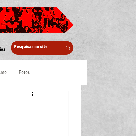
ias
ismo
Fotos
Midia