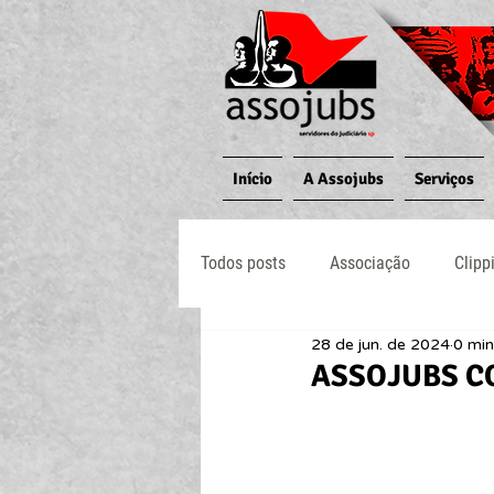
Início
A Assojubs
Serviços
Todos posts
Associação
Clipp
28 de jun. de 2024
0 min
Jornal O Processo
Judiciário
ASSOJUBS CON