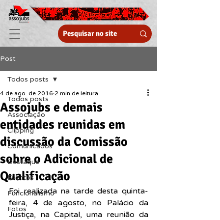
Post
Todos posts
4 de ago. de 2016
2 min de leitura
Todos posts
Assojubs e demais
Associação
entidades reunidas em
Clipping
discussão da Comissão
Comunicados
sobre o Adicional de
Destaque
Qualificação
Eventos
Foi realizada na tarde desta quinta-
Funcionalismo
feira, 4 de agosto, no Palácio da 
Fotos
Justiça, na Capital, uma reunião da 