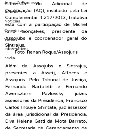
Jornal O Processo
Comissão do Adicional de 
Qualificação (AQ), instituído pela Lei 
Judiciário
Complementar 1.217/2013, tratativa 
Notícias
esta com a participação de Michel 
Convênios
Iorio Gonçalves, presidente da 
Assojubs e coordenador geral do 
Vídeos
Sintrajus.
Informativos
Foto: Renan Roque/Assojuris
Midia
Além da Assojubs e Sintrajus, 
presentes a Assetj, Affocos e 
Assojuris. Pelo Tribunal de Justiça, 
Fernando Bartoletti e Fernando 
Awensztern Pavlovsky, juízes 
assessores da Presidência, Francisco 
Carlos Inouye Shintate, juiz assessor 
da área jurisdicional da Presidência, 
Diva Helena Gatti da Mota Barreto, 
da Secretaria de Gerenciamento de 