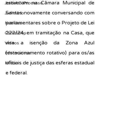
estiveram na Câmara Municipal de 
Jornal O Processo
Santos novamente conversando com 
Judiciário
parlamentares sobre o Projeto de Lei 
Notícias
222/24, em tramitação na Casa, que 
Convênios
visa a isenção da Zona Azul 
Vídeos
(estacionamento rotativo) para os/as 
Informativos
oficiais de justiça das esferas estadual 
Midia
e federal.