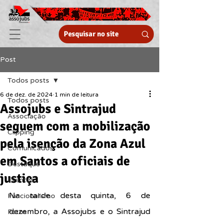
Post
Todos posts
6 de dez. de 2024
1 min de leitura
Todos posts
Assojubs e Sintrajud
Associação
seguem com a mobilização
Clipping
pela isenção da Zona Azul
Comunicados
em Santos a oficiais de
Destaque
justiça
Eventos
Na tarde desta quinta, 6 de 
Funcionalismo
dezembro, a Assojubs e o Sintrajud 
Fotos