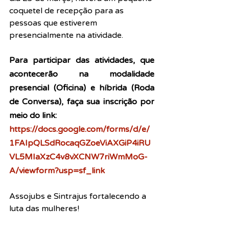
coquetel de recepção para as 
pessoas que estiverem 
presencialmente na atividade.  
Para participar das atividades, que 
acontecerão na modalidade 
presencial (Oficina) e híbrida (Roda 
de Conversa), faça sua inscrição por 
meio do link:
https://docs.google.com/forms/d/e/
1FAIpQLSdRocaqGZoeViAXGiP4iRU
VL5MIaXzC4v8vXCNW7riWmMoG-
A/viewform?usp=sf_link
Assojubs e Sintrajus fortalecendo a 
luta das mulheres!