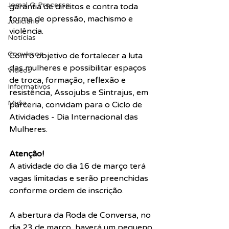
Jornal O Processo
garantia de direitos e contra toda 
forma de opressão, machismo e 
Judiciário
violência.
Notícias
Convênios
Com o objetivo de fortalecer a luta 
das mulheres e possibilitar espaços 
Vídeos
de troca, formação, reflexão e 
Informativos
resistência, Assojubs e Sintrajus, em 
Midia
parceria, convidam para o Ciclo de 
Atividades - Dia Internacional das 
Mulheres. 
Atenção! 
A atividade do dia 16 de março terá 
vagas limitadas e serão preenchidas 
conforme ordem de inscrição. 
A abertura da Roda de Conversa, no 
dia 23 de março, haverá um pequeno 