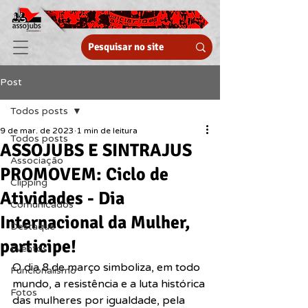
Post
Todos posts
9 de mar. de 2023
1 min de leitura
Todos posts
ASSOJUBS E SINTRAJUS
Associação
PROMOVEM: Ciclo de
Clipping
Atividades - Dia
Comunicados
Internacional da Mulher,
Destaque
participe!
Eventos
O dia 8 de março simboliza, em todo 
Funcionalismo
mundo, a resistência e a luta histórica 
Fotos
das mulheres por igualdade, pela 