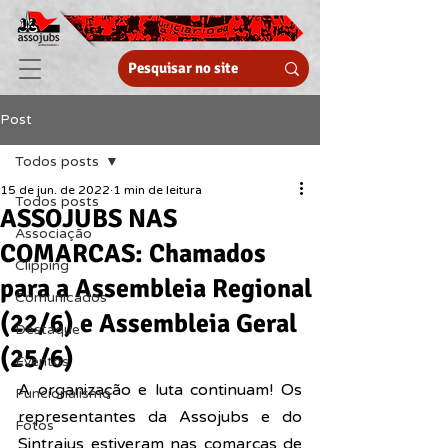
Post
Todos posts
15 de jun. de 2022
1 min de leitura
Todos posts
ASSOJUBS NAS
Associação
COMARCAS: Chamados
Clipping
para a Assembleia Regional
Comunicados
(22/6) e Assembleia Geral
Destaque
(25/6)
Eventos
A organização e luta continuam! Os 
Funcionalismo
representantes da Assojubs e do 
Fotos
Sintrajus estiveram nas comarcas de 