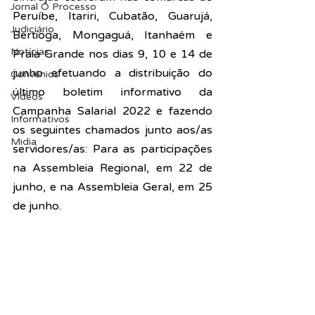
Jornal O Processo
Peruíbe, Itariri, Cubatão, Guarujá, 
Judiciário
Bertioga, Mongaguá, Itanhaém e 
Notícias
Praia Grande nos dias 9, 10 e 14 de 
junho efetuando a distribuição do 
Convênios
último boletim informativo da 
Vídeos
Campanha Salarial 2022 e fazendo 
Informativos
os seguintes chamados junto aos/as 
Midia
servidores/as: Para as participações 
na Assembleia Regional, em 22 de 
junho, e na Assembleia Geral, em 25 
de junho.