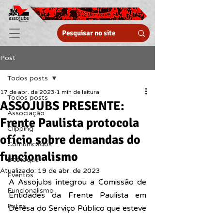
Post
Todos posts
17 de abr. de 2023
1 min de leitura
Todos posts
ASSOJUBS PRESENTE:
Associação
Frente Paulista protocola
Clipping
ofício sobre demandas do
Comunicados
funcionalismo
Destaque
Atualizado:
19 de abr. de 2023
Eventos
A Assojubs integrou a Comissão de 
Funcionalismo
Entidades da Frente Paulista em 
Fotos
Defesa do Serviço Público que esteve 