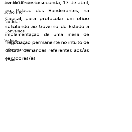
na tarde desta segunda, 17 de abril, 
Jornal O Processo
no Palácio dos Bandeirantes, na 
Judiciário
Capital, para protocolar um ofício 
Notícias
solicitando ao Governo do Estado
 a 
Convênios
implementação de uma mesa de 
Vídeos
negociação permanente 
no intuito de 
Informativos
discutir demandas referentes aos/as 
servidores/as.
Midia