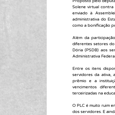
Proposto pelo deputad
Solene virtual contr
enviado à Assemblei
administrativa do Est
como a bonificação po
Além da participaçã
diferentes setores do
Dória (PSDB) aos se
Administrativa Federa
Entre os itens disp
servidores da ativa,
prêmio e a institui
vencimentos difere
terceirizadas na educ
O PLC é muito ruim e
dos servidores. E ain