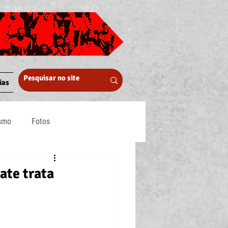
ias
ismo
Fotos
Midia
te trata