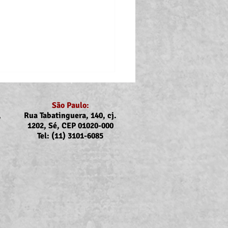
São Paulo:
,
Rua Tabatinguera, 140, cj.
1202, Sé, CEP 01020-000
Tel: (11) 3101-6085
nicado Assojubs:
uste Unimed Odonto em
to (2026)