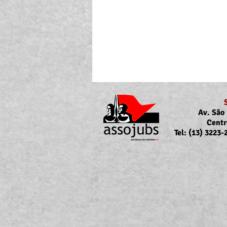
Av. São 
Centr
Tel: (13) 3223
Portaria Nº 10.855/2026
sobre a atualização da
concessão do auxílio-saúde
para servidores/as ativos/as e
inativos/as