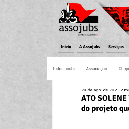
Início
A Assojubs
Serviços
Todos posts
Associação
Clipp
24 de ago. de 2021
2 mi
Jornal O Processo
Judiciário
ATO SOLENE 
do projeto qu