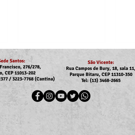
Sede Santos:
São Vicente:
Francisco, 276/278,
Rua Campos de Bury, 18, sala 11
o, CEP 11013-202
Parque Bitaru, CEP 11310-350
-2377 / 3223-7768 (Cantina)
Tel: (13) 3468-2665
Recomposição do auxílio-
Comu
saúde: Implementação dos
Reaj
novos valores entra na folha
agos
de julho (pagamento em
agosto)