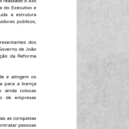
 realizado o Ato 
 do Executivo e 
da a estrutura 
idores públicos, 
resentantes dos 
 Governo de João 
ação da Reforma 
e e atingem os 
a para a licença 
to ainda 
colocas 
ão de empresas 
s as conquistas 
ontratar pessoas 