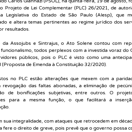
o Carlos Giannazi (PSOL), na quinta-feira, 19 de agosto, foi
a o Projeto de Lei Complementar (PLC) 26/2021, de autoria
a Legislativa do Estado de São Paulo (Alesp), que mu
ado e altera temas pertinentes ao regime jurídico dos serv
r resultados.
o da Assojubs e Sintrajus, o Ato Solene contou com rep
 funcionalismo, todos perplexos com a investida voraz do
rvidores públicos, pois o PLC é visto como uma antecip
l (Proposta de Emenda à Constituição 32/2020).
ostos no PLC estão 
alterações que mexem com a paridad
 a revogação das faltas abonadas, 
a eliminação de pecúni
ção de bonificações subjetivas, entre outros. O proje
ntes para a mesma função, o que facilitará a inserç
ação.
m sua integralidade, com ataques que retrocedem em década
da fere o direito de greve, pois prevê que o governo possa c