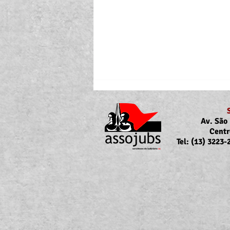
Av. São 
Centr
Tel: (13) 3223
Portaria Nº 10.855/2026
sobre a atualização da
concessão do auxílio-saúde
para servidores/as ativos/as e
inativos/as