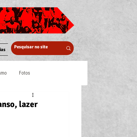
ias
ismo
Fotos
Midia
nso, lazer