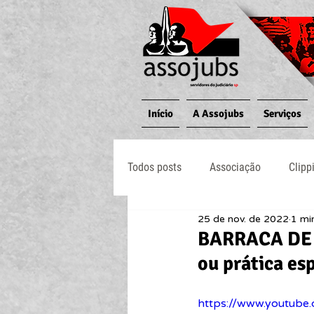
Início
A Assojubs
Serviços
Todos posts
Associação
Clipp
25 de nov. de 2022
1 min
Jornal O Processo
Judiciário
BARRACA DE P
ou prática es
https://www.youtube