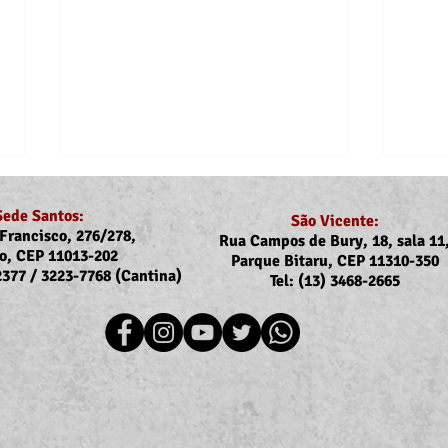
Sede Santos:
São Vicente:
Francisco, 276/278,
Rua Campos de Bury, 18, sala 11
o, CEP 11013-202
Parque Bitaru, CEP 11310-350
-2377 / 3223-7768 (Cantina)
Tel: (13) 3468-2665
Recomposição do auxílio-
Assoj
saúde: Implementação dos
coma
novos valores entra na folha
Ubat
de julho (pagamento em
Ilha
agosto)