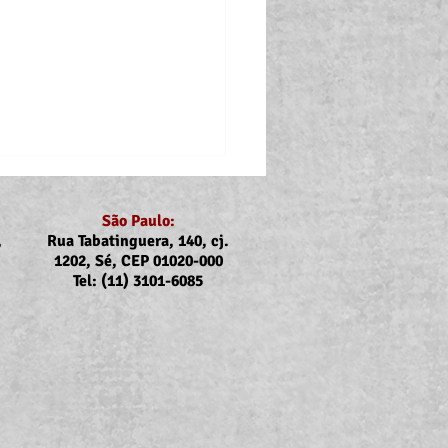
São Paulo:
,
Rua Tabatinguera, 140, cj.
1202, Sé, CEP 01020-000
Tel: (11) 3101-6085
ubs e Sintrajus nas
rcas de Registro, Iguape,
uba, Caraguatatuba e
bela