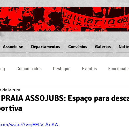
Associe-se
Departamentos
Convênios
Galerias
Notíc
ing
Comunicados
Destaque
Eventos
Funcional
 de leitura
Notícias
Convênios
Vídeos
Informativos
RAIA ASSOJUBS: Espaço para desca
portiva
.com/watch?v=jEFLV-AriKA