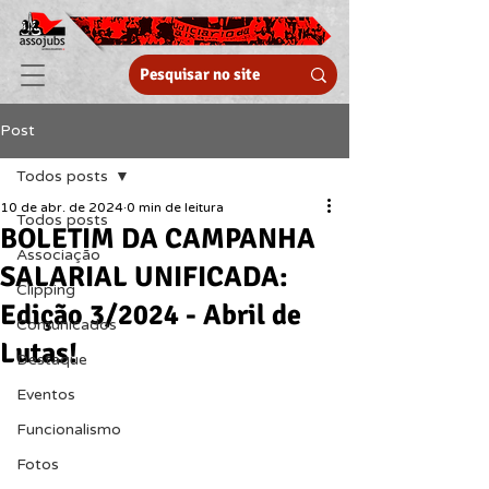
Post
Todos posts
10 de abr. de 2024
0 min de leitura
Todos posts
BOLETIM DA CAMPANHA
Associação
SALARIAL UNIFICADA:
Clipping
Edição 3/2024 - Abril de
Comunicados
Lutas!
Destaque
Eventos
Funcionalismo
Fotos