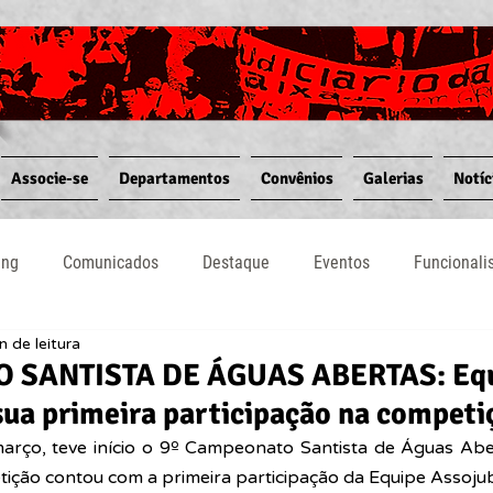
Associe-se
Departamentos
Convênios
Galerias
Notíc
ing
Comunicados
Destaque
Eventos
Funcional
n de leitura
Notícias
Convênios
Vídeos
Informativos
SANTISTA DE ÁGUAS ABERTAS: Eq
sua primeira participação na competi
rço, teve início o 9º Campeonato Santista de Águas Aber
etição contou com a primeira participação da Equipe Assoju