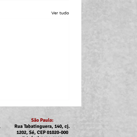
Ver tudo
São Paulo:
,
Rua Tabatinguera, 140, cj.
1202, Sé, CEP 01020-000