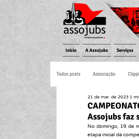
Início
A Assojubs
Serviços
Todos posts
Associação
Clipp
21 de mar. de 2023
1 mi
Jornal O Processo
Judiciário
CAMPEONATO 
Assojubs faz 
No domingo, 19 de ma
etapa inicial da comp