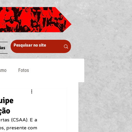
ias
ismo
Fotos
Midia
uipe
ção
tas (CSAA). E a 
bs, presente com 