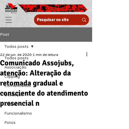
Post
Todos posts
22 de jun. de 2020
1 min de leitura
Todos posts
Comunicado Assojubs,
Associação
atenção: Alteração da
Clipping
retomada gradual e
Comunicados
consciente do atendimento
Destaque
presencial n
Eventos
Funcionalismo
Fotos