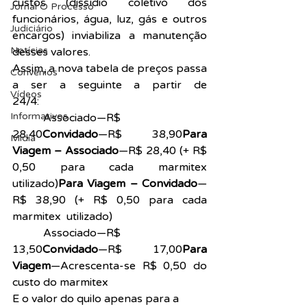
custos (dissídio coletivo dos 
Jornal O Processo
funcionários, água, luz, gás e outros 
Judiciário
encargos) inviabiliza a manutenção 
Notícias
desses valores.
Assim, a nova tabela de preços passa 
Convênios
a ser a seguinte a partir de 
Vídeos
24/4:
Refeição por quilo—
Informativos
Preço
Associado—R$ 
28,40
Convidado
—R$ 38,90
Para 
Midia
Viagem – Associado
—R$ 28,40 (+ R$ 
0,50 para cada marmitex 
utilizado)
Para Viagem – Convidado
—
R$ 38,90 (+ R$ 0,50 para cada 
marmitex utilizado)
Prato Comercial—
Preço
Associado—R$ 
13,50
Convidado
—R$ 17,00
Para 
Viagem
—Acrescenta-se R$ 0,50 do 
custo do marmitex
E o valor do quilo apenas para a 