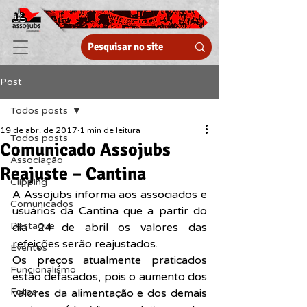
Post
Todos posts
19 de abr. de 2017
1 min de leitura
Todos posts
Comunicado Assojubs
Associação
Reajuste – Cantina
Clipping
A Assojubs informa aos associados e 
Comunicados
usuários da Cantina que a partir do 
Destaque
dia 24 de abril os valores das 
refeições serão reajustados.
Eventos
Os preços atualmente praticados 
Funcionalismo
estão defasados, pois o aumento dos 
Fotos
valores da alimentação e dos demais 