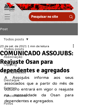
Post
Todos posts
23 de set. de 2021
1 min de leitura
Todos posts
COMUNICADO ASSOJUBS:
Associação
Reajuste Osan para
Clipping
dependentes e agregados
Comunicados
A Assojubs informa aos seus 
Destaque
associados que a partir do mês de 
Eventos
outubro entrará em vigor o reajuste 
na mensalidade da Osan para 
Funcionalismo
dependentes e agregados.
Fotos