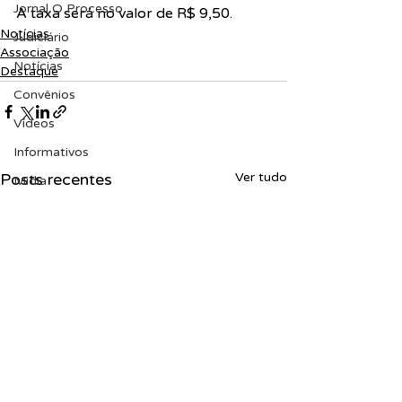
Jornal O Processo
A taxa será no valor de R$ 9,50.
Notícias
Judiciário
Associação
Notícias
Destaque
Convênios
Vídeos
Informativos
Posts recentes
Ver tudo
Midia