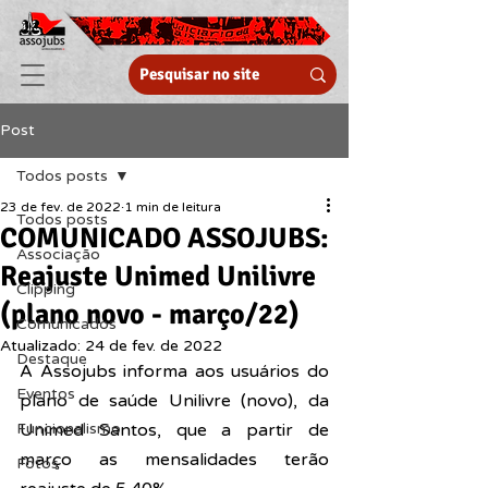
Post
Todos posts
23 de fev. de 2022
1 min de leitura
Todos posts
COMUNICADO ASSOJUBS:
Associação
Reajuste Unimed Unilivre
Clipping
(plano novo - março/22)
Comunicados
Atualizado:
24 de fev. de 2022
Destaque
A Assojubs informa aos usuários do 
Eventos
plano de saúde Unilivre (novo), da 
Funcionalismo
Unimed Santos, que a partir de 
março as mensalidades terão 
Fotos