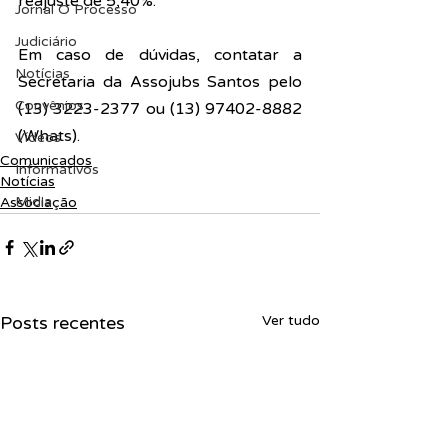
reajuste de 5,40%.
Jornal O Processo
Judiciário
Em caso de dúvidas, contatar a 
Notícias
Secretaria da Assojubs Santos pelo 
Convênios
(13) 3223-2377 ou (13) 97402-8882 
(Whats).
Vídeos
Comunicados
Informativos
Notícias
Midia
Associação
Posts recentes
Ver tudo