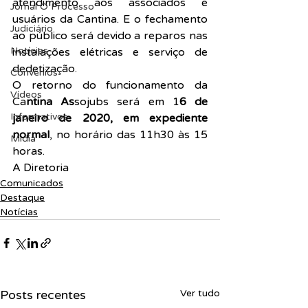
atendimento aos associados e 
Jornal O Processo
usuários da Cantina. E o fechamento 
Judiciário
ao público será devido a reparos nas 
Notícias
instalações elétricas e serviço de 
dedetização.
Convênios
O retorno do funcionamento da 
Vídeos
Ca
ntina As
sojubs será em 1
6 de 
Informativos
janeiro de 2020, em expediente 
normal
, no horário das 11h30 às 15 
Midia
horas.
A Diretoria
Comunicados
Destaque
Notícias
Posts recentes
Ver tudo