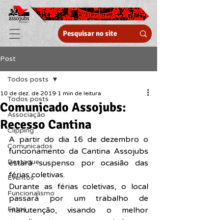
Post
Todos posts
10 de dez. de 2019
1 min de leitura
Todos posts
Comunicado Assojubs:
Associação
Recesso Cantina
Clipping
A partir do dia 16 de dezembro o 
Comunicados
funcionamento da Cantina Assojubs 
Destaque
estará suspenso por ocasião das 
férias coletivas.
Eventos
Durante as férias coletivas, o local 
Funcionalismo
passará por um trabalho de 
Fotos
manutenção, visando o melhor 