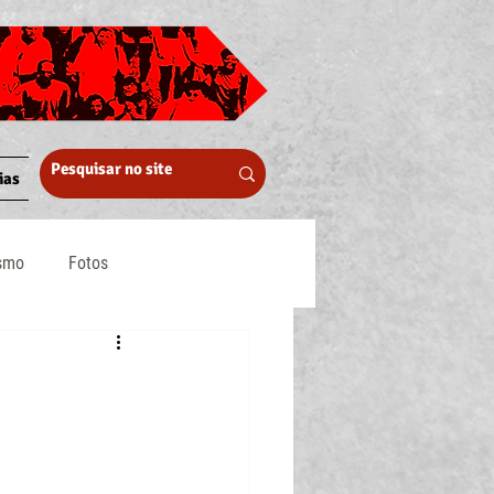
ias
ismo
Fotos
Midia