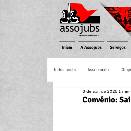
Início
A Assojubs
Serviços
Todos posts
Associação
Clipp
8 de abr. de 2025
1 min 
Jornal O Processo
Judiciário
Convênio: Sai