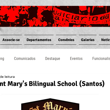
Associe-se
Departamentos
Convênios
Galerias
Notíc
ing
Comunicados
Destaque
Eventos
Funcional
de leitura
Notícias
Convênios
Vídeos
Informativos
nt Mary's Bilingual School (Santos)