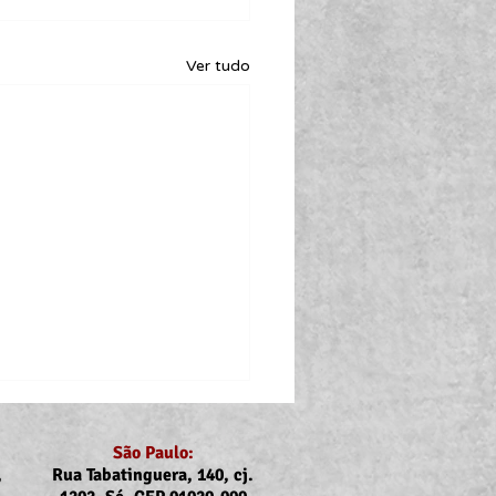
Ver tudo
São Paulo:
,
Rua Tabatinguera, 140, cj.