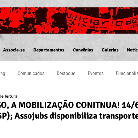
Associe-se
Departamentos
Convênios
Galerias
Notíc
ing
Comunicados
Destaque
Eventos
Funcional
e leitura
Notícias
Convênios
Vídeos
Informativos
O, A MOBILIZAÇÃO CONITNUA! 14/
P); Assojubs disponibiliza transport