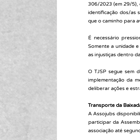
306/2023 (em 29/5), 
identificação dos/as 
que o
 caminho para av
É necessário pressio
Somente a unidade e 
as injustiças dentro d
O TJSP segue sem da
implementação da me
deliberar ações e estr
Transporte da Baixada
A Assojubs disponibil
participar
da Assemble
associação até segund