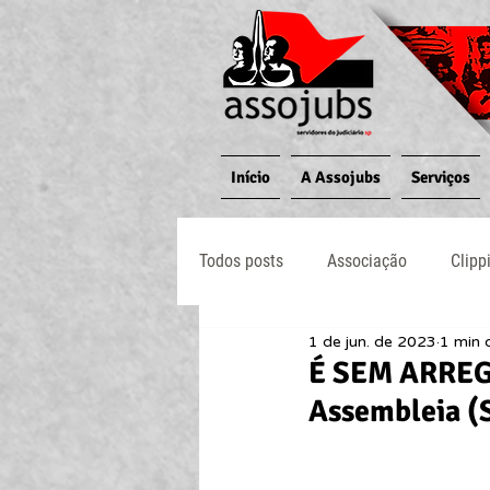
Início
A Assojubs
Serviços
Todos posts
Associação
Clipp
1 de jun. de 2023
1 min d
Jornal O Processo
Judiciário
É SEM ARREG
Assembleia (S