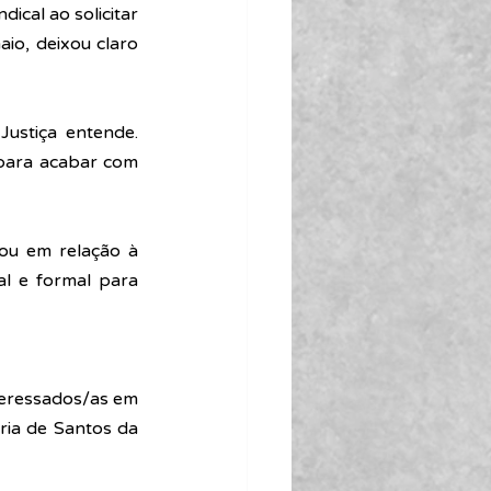
ical ao solicitar 
aio,
 deixou claro 
ustiça entende. 
para acabar com 
ou em relação à 
l e formal para 
teressados/as em 
ria de Santos da 