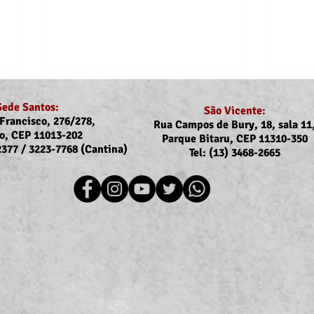
Sede Santos:
São Vicente:
Francisco, 276/278,
Rua Campos de Bury, 18, sala 11
o, CEP 11013-202
Parque Bitaru, CEP 11310-350
-2377 / 3223-7768 (Cantina)
Tel: (13) 3468-2665
Recomposição do auxílio-
Comu
saúde: Implementação dos
Reaj
novos valores entra na folha
agos
de julho (pagamento em
agosto)