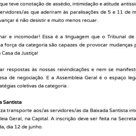
que 
teve conotação de assédio, intimidação e atitude antissind
servidores/as que aderiram às paralisações de 5 e 11 de m
ançar é não desistir e muito menos recuar.
nar e incomodar! Essa é a linguagem que o Tribunal de J
a força da categoria são capazes de provocar mudanças 
a Casa da Justiça!
r respostas às nossas reivindicações e nem se manifest
sa de negociação. E a Assembleia Geral é o espaço lega
atégias coletivas da categoria .
 Santista
iza transporte aos/as servidores/as da Baixada Santista in
ia Geral, na Capital. A inscrição deve ser feita na Secreta
a, dia 12 de junho.