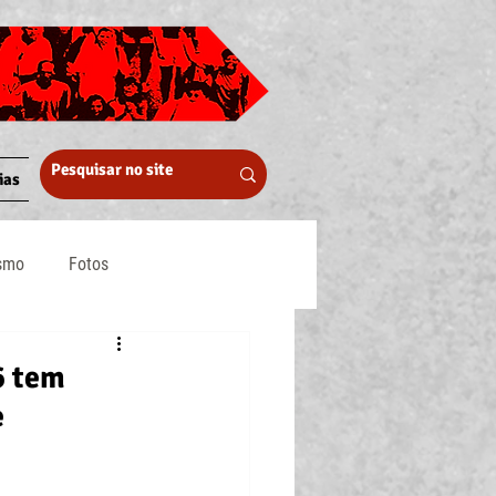
ias
ismo
Fotos
Midia
6 tem
e