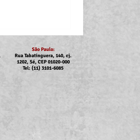
São Paulo:
,
Rua Tabatinguera, 140, cj.
1202, Sé, CEP 01020-000
Tel: (11) 3101-6085
nicado Assojubs:
uste Unimed Odonto em
to (2026)