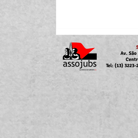
Av. São 
Centr
Tel: (13) 3223
Portaria Nº 10.855/2026
sobre a atualização da
concessão do auxílio-saúde
para servidores/as ativos/as e
inativos/as