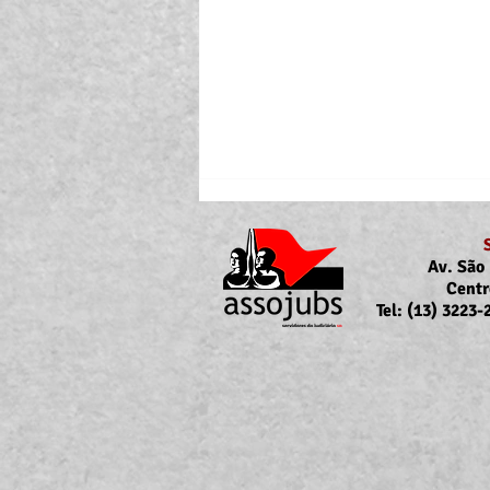
Av. São 
Centr
Tel: (13) 3223
Portaria Nº 10.855/2026
sobre a atualização da
concessão do auxílio-saúde
para servidores/as ativos/as e