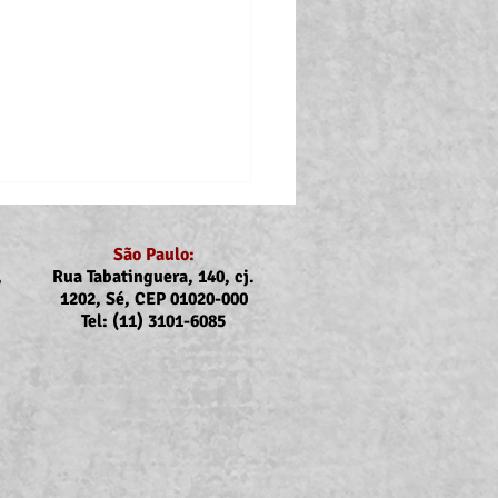
São Paulo:
,
Rua Tabatinguera, 140, cj.
1202, Sé, CEP 01020-000
Tel: (11) 3101-6085
p: Atualização do valor
uxílios Creche-Escola e a
 com deficiência