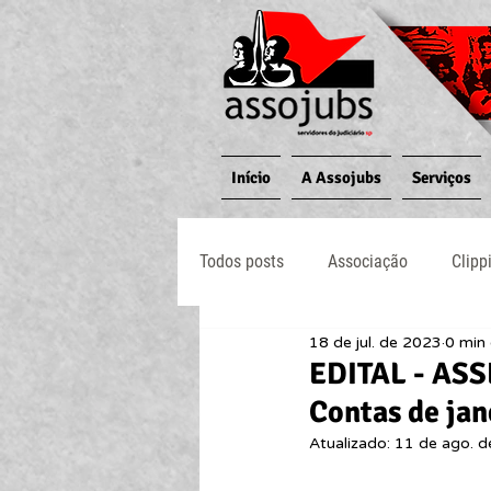
Início
A Assojubs
Serviços
Todos posts
Associação
Clipp
18 de jul. de 2023
0 min 
Jornal O Processo
Judiciário
EDITAL - AS
Contas de ja
Atualizado:
11 de ago. 