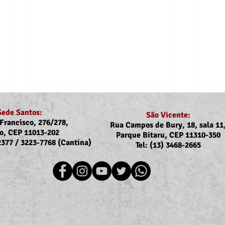
Sede Santos:
São Vicente:
Francisco, 276/278,
Rua Campos de Bury, 18, sala 11
o, CEP 11013-202
Parque Bitaru, CEP 11310-350
-2377 / 3223-7768 (Cantina)
Tel: (13) 3468-2665
Recomposição do auxílio-
Dejes
saúde: Implementação dos
dos a
novos valores entra na folha
filho
de julho (pagamento em