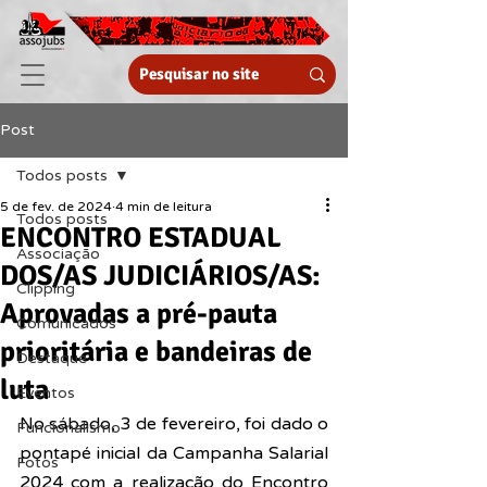
Post
Todos posts
5 de fev. de 2024
4 min de leitura
Todos posts
ENCONTRO ESTADUAL
Associação
DOS/AS JUDICIÁRIOS/AS:
Clipping
Aprovadas a pré-pauta
Comunicados
prioritária e bandeiras de
Destaque
luta
Eventos
No sábado, 3 de fevereiro, foi dado o 
Funcionalismo
pontapé inicial da Campanha Salarial 
Fotos
2024 com a realização do 
Encontro 