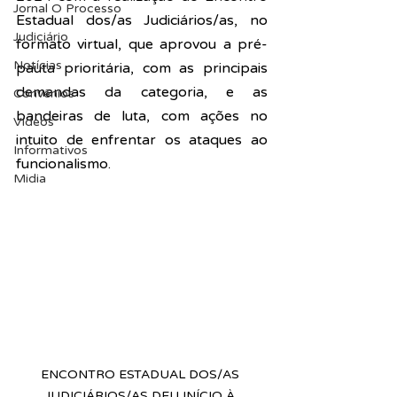
Jornal O Processo
Estadual dos/as Judiciários/as, no 
Judiciário
formato virtual, que aprovou a pré-
Notícias
pauta prioritária, com as principais 
demandas da categoria, e as 
Convênios
bandeiras de luta, com ações no 
Vídeos
intuito de enfrentar os ataques ao 
Informativos
funcionalismo.
Midia
ENCONTRO ESTADUAL DOS/AS 
JUDICIÁRIOS/AS DEU INÍCIO À 