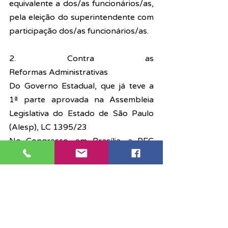
equivalente a dos/as funcionários/as, 
pela eleição do superintendente com 
participação dos/as funcionários/as.
2. Contra as 
Reformas Administrativas
Do Governo Estadual, que já teve a 
1ª parte aprovada na Assembleia 
Legislativa do Estado de São Paulo 
(Alesp), LC 1395/23
No Congresso, em Brasília, a PEC 
32/20, deputados de direita com o 
presidente da Câmara, Arthur Lira 
(
PP-AL
), querem colocar em votação.
3. Pagamento dos atrasados 
retroativos ao Confisco dos 